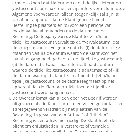
ermee akkoord dat Lieferando een tijdelijke Lieferando
gastaccount aanmaakt die, tenzij anders vermeld in deze
Algemene Voorwaarden, alleen toegankelijk zal zijn (a)
vanaf het apparaat dat de Klant gebruikt om de
Bestelling te plaatsen; en (b) voor een periode van
maximaal twaalf maanden na de datum van de
Bestelling. De toegang van de Klant tot zijn/haar
tijdelijke gastaccount vervalt op de ''Vervaldatum'', dat
de vroegste van de volgende data is: (i) de datum die zes
maanden valt na de datum waarop de Klant voor het
laatst toegang heeft gehad tot de tijdelijke gastaccount;
(ii) de datum die twaalf maanden valt na de datum
waarop de tijdelijke gastaccount is aangemaakt; of (iii)
de datum waarop de Klant zich afmeldt bij zijn/haar
tijdelijke gastaccount, of de cache leegmaakt op het
apparaat dat de Klant gebruikte toen de tijdelijke
gastaccount werd aangemaakt.
De Overeenkomst kan alleen door het Bedrijf worden
uitgevoerd als de Klant correcte en volledige contact- en
adresgegevens verstrekt bij het plaatsen van de
Bestelling. In geval van een “Afhaal” of “Uit eten”
Bestelling is een adres niet nodig. De Klant heeft de
plicht om onjuistheden in verstrekte of vermelde
betaalgegevens onverwijld aan Takeaway.com of het