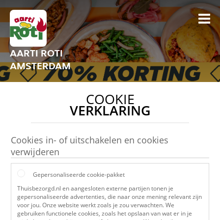
AARTI ROTI
AMSTERDAM
COOKIE
VERKLARING
Cookies in- of uitschakelen en cookies
verwijderen
Gepersonaliseerde cookie-pakket
Thuisbezorgd.nl en aangesloten externe partijen tonen je
gepersonaliseerde advertenties, die naar onze mening relevant zijn
voor jou. Onze website werkt zoals je zou verwachten. We
gebruiken functionele cookies, zoals het opslaan van wat er in je