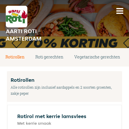
AARTI ROTI
AMSTERDAM
Rotirollen
Roti gerechten
Vegetarische gerechten
Rotirollen
Alle rotirollen zijn inclusief aardappels en 2 soorten groenten,
zakje peper
Rotirol met kerrie lamsvlees
Met kerrie smaak