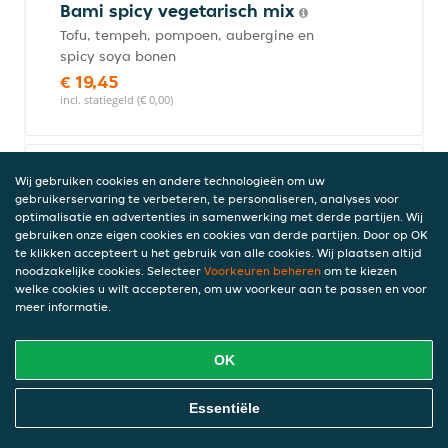
Bami spicy vegetarisch mix
Tofu, tempeh, pompoen, aubergine en
spicy soya bonen
€ 19,45
incl. statiegeld (€ 0,00)
Bami vegetarisch deluxe
Wij gebruiken cookies en andere technologieën om uw
gebruikerservaring te verbeteren, te personaliseren, analyses voor
Tofu, tempeh, pompoen, aubergine,
optimalisatie en advertenties in samenwerking met derde partijen. Wij
vegetarische pom en paksoi
gebruiken onze eigen cookies en cookies van derde partijen. Door op OK
€ 20,45
te klikken accepteert u het gebruik van alle cookies. Wij plaatsen altijd
noodzakelijke cookies. Selecteer
Voorkeuren beheren
om te kiezen
incl. statiegeld (€ 0,00)
welke cookies u wilt accepteren, om uw voorkeur aan te passen en voor
meer informatie.
Roti vegetarisch
OK
Aardappels, 2 soorten groente en bij
speciaal een kerrie ei
Online Eten Bestellen
Essentiële
€ 14,45
incl. statiegeld (€ 0,00)